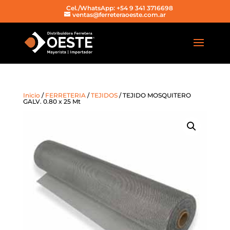
Cel./WhatsApp: +54 9 341 3716698
ventas@ferreteraoeste.com.ar
Inicio
/
FERRETERIA
/
TEJIDOS
/ TEJIDO MOSQUITERO
GALV. 0.80 x 25 Mt