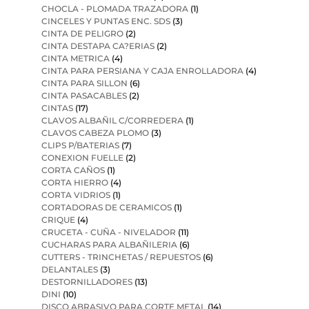
CHOCLA - PLOMADA TRAZADORA
(1)
CINCELES Y PUNTAS ENC. SDS
(3)
CINTA DE PELIGRO
(2)
CINTA DESTAPA CA?ERIAS
(2)
CINTA METRICA
(4)
CINTA PARA PERSIANA Y CAJA ENROLLADORA
(4)
CINTA PARA SILLON
(6)
CINTA PASACABLES
(2)
CINTAS
(17)
CLAVOS ALBAÑIL C/CORREDERA
(1)
CLAVOS CABEZA PLOMO
(3)
CLIPS P/BATERIAS
(7)
CONEXION FUELLE
(2)
CORTA CAÑOS
(1)
CORTA HIERRO
(4)
CORTA VIDRIOS
(1)
CORTADORAS DE CERAMICOS
(1)
CRIQUE
(4)
CRUCETA - CUÑA - NIVELADOR
(11)
CUCHARAS PARA ALBAÑILERIA
(6)
CUTTERS - TRINCHETAS / REPUESTOS
(6)
DELANTALES
(3)
DESTORNILLADORES
(13)
DINI
(10)
DISCO ABRASIVO PARA CORTE METAL
(14)