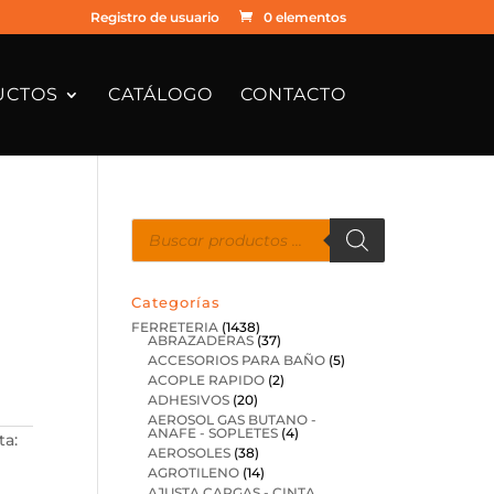
Registro de usuario
0 elementos
UCTOS
CATÁLOGO
CONTACTO
Búsqueda
de
productos
Categorías
FERRETERIA
(1438)
ABRAZADERAS
(37)
ACCESORIOS PARA BAÑO
(5)
ACOPLE RAPIDO
(2)
ADHESIVOS
(20)
AEROSOL GAS BUTANO -
ANAFE - SOPLETES
(4)
ta:
AEROSOLES
(38)
AGROTILENO
(14)
AJUSTA CARGAS - CINTA