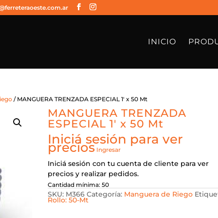
@ferreteraoeste.com.ar
INICIO
PROD
iego
/ MANGUERA TRENZADA ESPECIAL 1′ x 50 Mt
MANGUERA TRENZADA
ESPECIAL 1′ x 50 Mt
Iniciá sesión para ver
precios
Ingresar
Iniciá sesión con tu cuenta de cliente para ver
precios y realizar pedidos.
Cantidad mínima: 50
SKU:
M366
Categoría:
Manguera de Riego
Etique
Rollo: 50-Mt