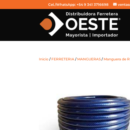
Cel./WhatsApp: +54 9 341 3716698
ventas
Inicio
/
FERRETERIA
/
MANGUERAS
/
Manguera de R