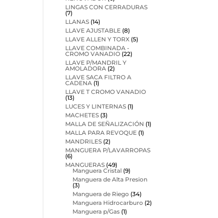
LINGAS CON CERRADURAS
(7)
LLANAS
(14)
LLAVE AJUSTABLE
(8)
LLAVE ALLEN Y TORX
(5)
LLAVE COMBINADA -
CROMO VANADIO
(22)
LLAVE P/MANDRIL Y
AMOLADORA
(2)
LLAVE SACA FILTRO A
CADENA
(1)
LLAVE T CROMO VANADIO
(13)
LUCES Y LINTERNAS
(1)
MACHETES
(3)
MALLA DE SEÑALIZACIÓN
(1)
MALLA PARA REVOQUE
(1)
MANDRILES
(2)
MANGUERA P/LAVARROPAS
(6)
MANGUERAS
(49)
Manguera Cristal
(9)
Manguera de Alta Presion
(3)
Manguera de Riego
(34)
Manguera Hidrocarburo
(2)
Manguera p/Gas
(1)