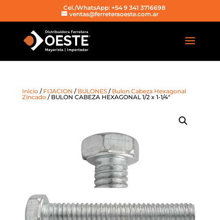
Cel./WhatsApp: +54 9 341 3716698
ventas@ferreteraoeste.com.ar
Inicio
/
FIJACION
/
BULONES
/
Bulon Cabeza Hexagonal
Zincado
/ BULON CABEZA HEXAGONAL 1/2 x 1-1/4″