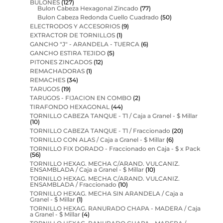
BULONES
(127)
Bulon Cabeza Hexagonal Zincado
(77)
Bulon Cabeza Redonda Cuello Cuadrado
(50)
ELECTRODOS Y ACCESORIOS
(9)
EXTRACTOR DE TORNILLOS
(1)
GANCHO "J" - ARANDELA - TUERCA
(6)
GANCHO ESTIRA TEJIDO
(5)
PITONES ZINCADOS
(12)
REMACHADORAS
(1)
REMACHES
(34)
TARUGOS
(19)
TARUGOS - FIJACION EN COMBO
(2)
TIRAFONDO HEXAGONAL
(44)
TORNILLO CABEZA TANQUE - T1 / Caja a Granel - $ Millar
(10)
TORNILLO CABEZA TANQUE - T1 / Fraccionado
(20)
TORNILLO CON ALAS / Caja a Granel - $ Millar
(6)
TORNILLO FIX DORADO - Fraccionado en Caja - $ x Pack
(56)
TORNILLO HEXAG. MECHA C/ARAND. VULCANIZ.
ENSAMBLADA / Caja a Granel - $ Millar
(10)
TORNILLO HEXAG. MECHA C/ARAND. VULCANIZ.
ENSAMBLADA / Fraccionado
(10)
TORNILLO HEXAG. MECHA SIN ARANDELA / Caja a
Granel - $ Millar
(1)
TORNILLO HEXAG. RANURADO CHAPA - MADERA / Caja
a Granel - $ Millar
(4)