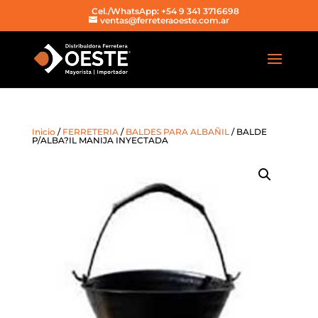
Cel./WhatsApp: +54 9 341 3716698
ventas@ferreteraoeste.com.ar
Inicio
/
FERRETERIA
/
BALDES PARA ALBAÑIL
/ BALDE
P/ALBA?IL MANIJA INYECTADA